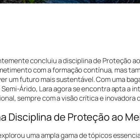
temente concluiu a disciplina de Proteção a
timento com a formação contínua, mas també
er um futuro mais sustentável. Com uma ba
 Semi-Árido, Lara agora se encontra apta a in
onal, sempre com a visão crítica e inovadora q
na Disciplina de Proteção ao M
a explorou uma ampla gama de tópicos essenci