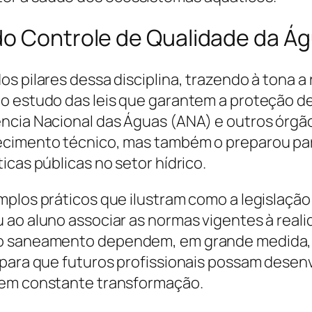
do Controle de Qualidade da Á
s pilares dessa disciplina, trazendo à tona a
no estudo das leis que garantem a proteção d
ência Nacional das Águas (ANA) e outros órgã
cimento técnico, mas também o preparou para
icas públicas no setor hídrico.
mplos práticos que ilustram como a legislaçã
 ao aluno associar as normas vigentes à rea
o saneamento dependem, em grande medida, d
 para que futuros profissionais possam desen
 em constante transformação.