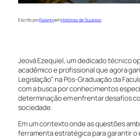
Escrito por
Raianny
em
Histórias de Sucesso
Jeová Ezequiel, um dedicado técnico o
acadêmico e profissional que agora gan
Legislação” na Pós-Graduação da Facu
com a busca por conhecimentos especia
determinação em enfrentar desafios c
sociedade.
Em um contexto onde as questões ambie
ferramenta estratégica para garantir o 