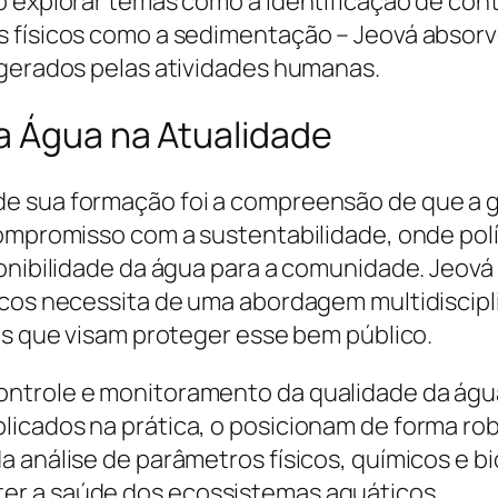
o explorar temas como a identificação de con
os físicos como a sedimentação – Jeová abso
 gerados pelas atividades humanas.
a Água na Atualidade
e sua formação foi a compreensão de que a g
compromisso com a sustentabilidade, onde polí
ponibilidade da água para a comunidade. Jeo
icos necessita de uma abordagem multidiscipl
as que visam proteger esse bem público.
ntrole e monitoramento da qualidade da águ
icados na prática, o posicionam de forma rob
 análise de parâmetros físicos, químicos e bi
er a saúde dos ecossistemas aquáticos.