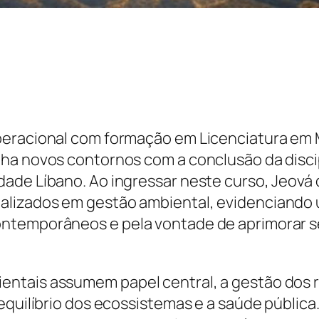
peracional com formação em Licenciatura em 
ha novos contornos com a conclusão da disci
ldade Líbano. Ao ingressar neste curso, Jeo
lizados em gestão ambiental, evidenciando u
ontemporâneos e pela vontade de aprimorar s
ntais assumem papel central, a gestão dos r
equilíbrio dos ecossistemas e a saúde pública.