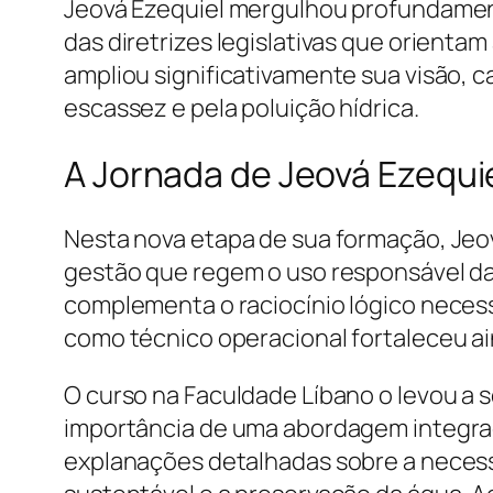
Jeová Ezequiel mergulhou profundament
das diretrizes legislativas que orienta
ampliou significativamente sua visão, 
escassez e pela poluição hídrica.
A Jornada de Jeová Ezequi
Nesta nova etapa de sua formação, Jeo
gestão que regem o uso responsável da 
complementa o raciocínio lógico necess
como técnico operacional fortaleceu ai
O curso na Faculdade Líbano o levou a
importância de uma abordagem integrada
explanações detalhadas sobre a necess