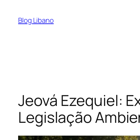
Pular
para
Blog Libano
o
conteúdo
Jeová Ezequiel: E
Legislação Ambie