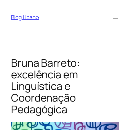
Pular
para
Blog Libano
o
conteúdo
Bruna Barreto:
excelência em
Linguística e
Coordenação
Pedagógica