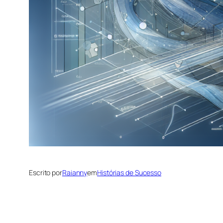
Escrito por
Raianny
em
Histórias de Sucesso