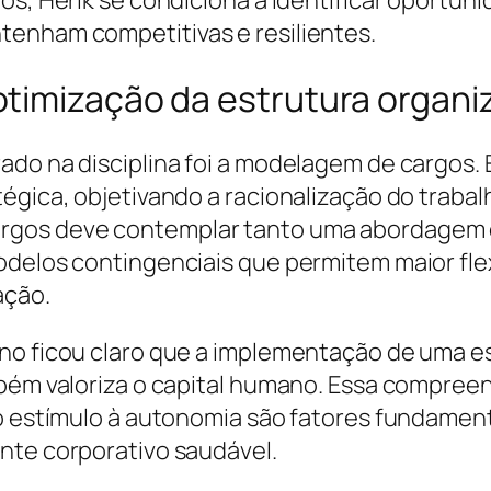
os, Herik se condiciona a identificar oportuni
tenham competitivas e resilientes.
timização da estrutura organi
ado na disciplina foi a modelagem de cargos.
égica, objetivando a racionalização do traba
gos deve contemplar tanto uma abordagem clás
odelos contingenciais que permitem maior fle
ação.
no ficou claro que a implementação de uma e
bém valoriza o capital humano. Essa compreens
 o estímulo à autonomia são fatores fundamen
nte corporativo saudável.