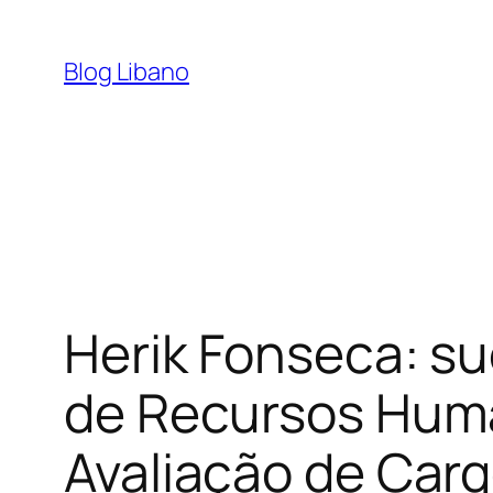
Pular
para
Blog Libano
o
conteúdo
Herik Fonseca: su
de Recursos Hum
Avaliação de Car