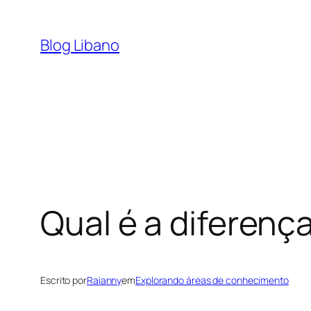
Pular
para
Blog Libano
o
conteúdo
Qual é a diferenç
Escrito por
Raianny
em
Explorando áreas de conhecimento