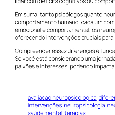
lidar com déficits cognitivos ou compo
Em suma, tanto psicólogos quanto neu
comportamento humano, cada um com u
emocional e comportamental, os neurop
oferecendo intervenções cruciais para
Compreender essas diferenças é fundam
Se você está considerando uma jornada 
paixões e interesses, podendo impactar
avaliacao neuropsicologica
difere
intervenções
neuropsicologia
ne
saúde mental
terapias