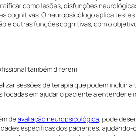
entificar como lesões, disfunções neurológica
cognitivas. O neuropsicólogo aplica testes n
o e outras funções cognitivas, com o objetiv
ofissional também diferem:
lizar sessões de terapia que podem incluir a
ns focadas em ajudar o paciente a entender 
lém de
avaliação neuropsicológica
, pode dese
idades específicas dos pacientes, ajudando-o