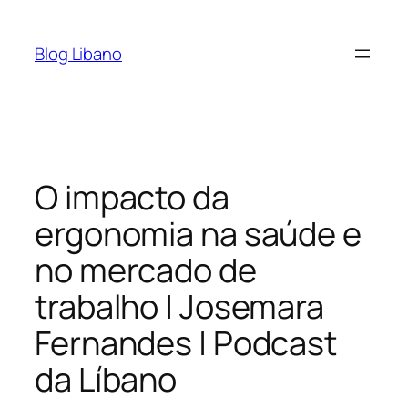
Pular
para
Blog Libano
o
conteúdo
O impacto da
ergonomia na saúde e
no mercado de
trabalho | Josemara
Fernandes | Podcast
da Líbano