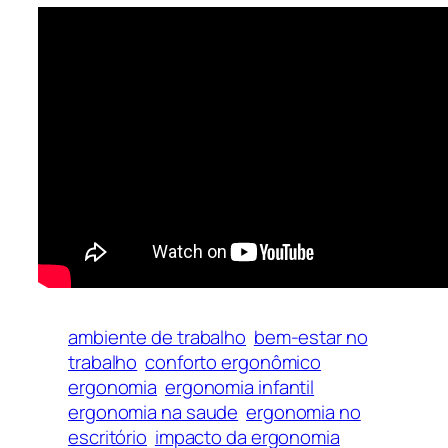
ambiente de trabalho
bem-estar no
trabalho
conforto ergonômico
ergonomia
ergonomia infantil
ergonomia na saude
ergonomia no
escritório
impacto da ergonomia