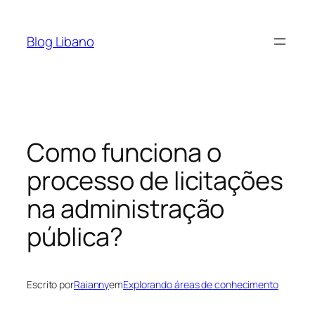
Pular
para
Blog Libano
o
conteúdo
Como funciona o
processo de licitações
na administração
pública?
Escrito por
Raianny
em
Explorando áreas de conhecimento