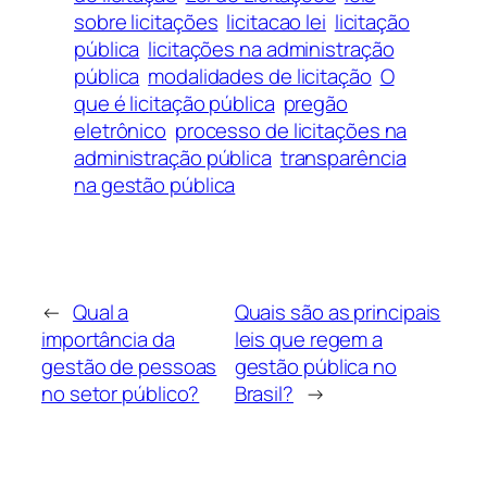
sobre licitações
licitacao lei
licitação
pública
licitações na administração
pública
modalidades de licitação
O
que é licitação pública
pregão
eletrônico
processo de licitações na
administração pública
transparência
na gestão pública
←
Qual a
Quais são as principais
importância da
leis que regem a
gestão de pessoas
gestão pública no
no setor público?
Brasil?
→