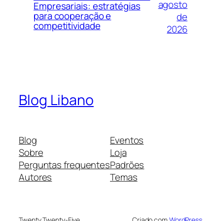
agosto
Empresariais: estratégias
para cooperação e
de
competitividade
2026
Blog Libano
Blog
Eventos
Sobre
Loja
Perguntas frequentes
Padrões
Autores
Temas
Twenty Twenty-Five
Criado com
WordPress