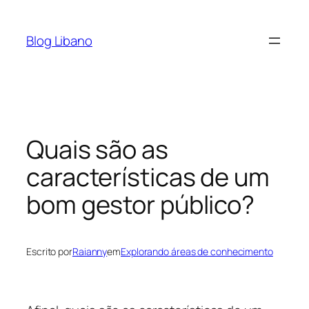
Pular
para
Blog Libano
o
conteúdo
Quais são as
características de um
bom gestor público?
Escrito por
Raianny
em
Explorando áreas de conhecimento