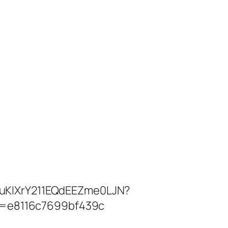
/7uKIXrY211EQdEEZme0LJN?
i=e8116c7699bf439c