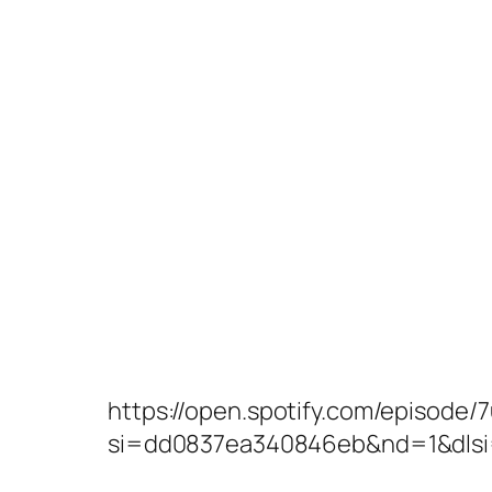
https://open.spotify.com/episode
si=dd0837ea340846eb&nd=1&dls