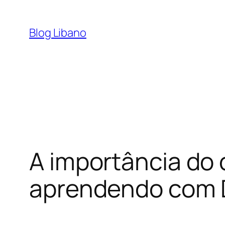
Pular
para
Blog Libano
o
conteúdo
A importância do
aprendendo com D