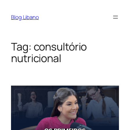
Pular
para
Blog Libano
o
conteúdo
Tag:
consultório
nutricional