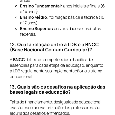
anos).
Ensino Fundamental:
anos iniciais e finais (6
a 14 anos).
Ensino Médio:
formação básica e técnica (15
a 17 anos).
Ensino Superior:
universidades e institutos
federais.
12. Qual a relação entre a LDB e a BNCC
(Base Nacional Comum Curricular)?
A
BNCC
define as competências e habilidades
essenciais para cada etapa da educação, enquanto
a LDB regulamenta sua implementação no sistema
educacional.
13. Quais são os desafios na aplicação das
bases legais da educação?
Falta de financiamento, desigualdade educacional,
evasão escolar e valorização dos professores são
alguns dos desafios enfrentados.