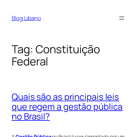
Pular
para
Blog Libano
o
conteúdo
Tag:
Constituição
Federal
Quais são as principais leis
que regem a gestão pública
no Brasil?
A
Gestão Pública
no Brasil é regulamentada por um