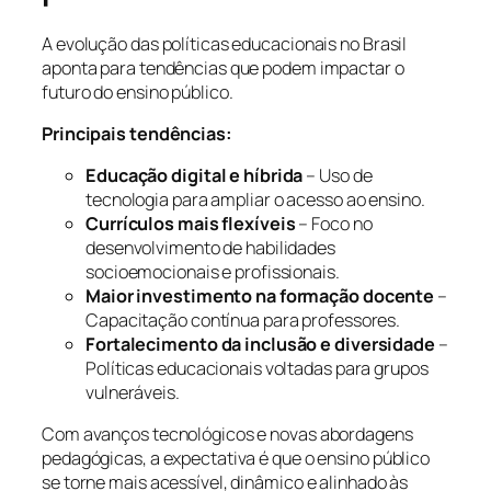
A evolução das políticas educacionais no Brasil
aponta para tendências que podem impactar o
futuro do ensino público.
Principais tendências:
Educação digital e híbrida
– Uso de
tecnologia para ampliar o acesso ao ensino.
Currículos mais flexíveis
– Foco no
desenvolvimento de habilidades
socioemocionais e profissionais.
Maior investimento na formação docente
–
Capacitação contínua para professores.
Fortalecimento da inclusão e diversidade
–
Políticas educacionais voltadas para grupos
vulneráveis.
Com avanços tecnológicos e novas abordagens
pedagógicas, a expectativa é que o ensino público
se torne mais acessível, dinâmico e alinhado às