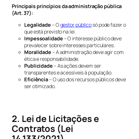
Principais princípios da administração pública
(Art. 37):
Legalidade
– O
gestor público
só pode fazer o
que está previsto na lei.
Impessoalidade
– O interesse público deve
prevalecer sobre interesses particulares.
Moralidade
– A administração deve agir com
ética e responsabilidade.
Publicidade
– As ações devem ser
transparentes e acessíveis à população.
Eficiência
– O uso dos recursos públicos deve
ser otimizado.
2. Lei de Licitações e
Contratos (Lei
14.133/2021)