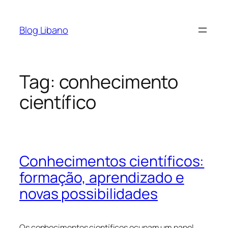
Pular
para
Blog Libano
o
conteúdo
Tag:
conhecimento
científico
Conhecimentos científicos:
formação, aprendizado e
novas possibilidades
Os conhecimentos científicos ocupam um papel