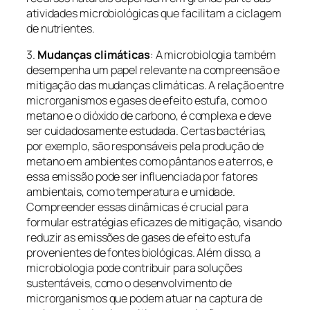
atividades microbiológicas que facilitam a ciclagem
de nutrientes.
3.
Mudanças climáticas
: A microbiologia também
desempenha um papel relevante na compreensão e
mitigação das mudanças climáticas. A relação entre
microrganismos e gases de efeito estufa, como o
metano e o dióxido de carbono, é complexa e deve
ser cuidadosamente estudada. Certas bactérias,
por exemplo, são responsáveis pela produção de
metano em ambientes como pântanos e aterros, e
essa emissão pode ser influenciada por fatores
ambientais, como temperatura e umidade.
Compreender essas dinâmicas é crucial para
formular estratégias eficazes de mitigação, visando
reduzir as emissões de gases de efeito estufa
provenientes de fontes biológicas. Além disso, a
microbiologia pode contribuir para soluções
sustentáveis, como o desenvolvimento de
microrganismos que podem atuar na captura de