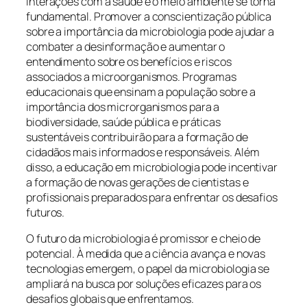
interações com a saúde e o meio ambiente se torna
fundamental. Promover a conscientização pública
sobre a importância da microbiologia pode ajudar a
combater a desinformação e aumentar o
entendimento sobre os benefícios e riscos
associados a microorganismos. Programas
educacionais que ensinam a população sobre a
importância dos microrganismos para a
biodiversidade, saúde pública e práticas
sustentáveis contribuirão para a formação de
cidadãos mais informados e responsáveis. Além
disso, a educação em microbiologia pode incentivar
a formação de novas gerações de cientistas e
profissionais preparados para enfrentar os desafios
futuros.
O futuro da microbiologia é promissor e cheio de
potencial. À medida que a ciência avança e novas
tecnologias emergem, o papel da microbiologia se
ampliará na busca por soluções eficazes para os
desafios globais que enfrentamos.