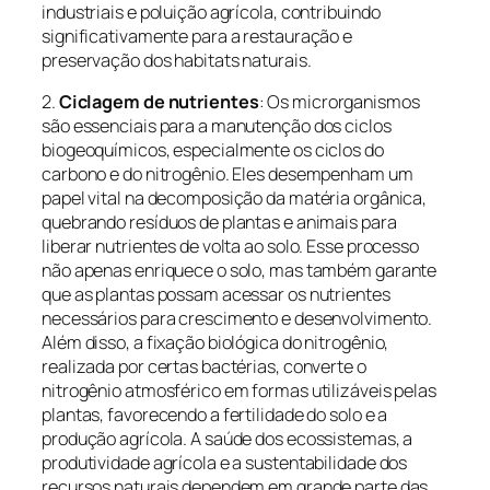
industriais e poluição agrícola, contribuindo
significativamente para a restauração e
preservação dos habitats naturais.
2.
Ciclagem de nutrientes
: Os microrganismos
são essenciais para a manutenção dos ciclos
biogeoquímicos, especialmente os ciclos do
carbono e do nitrogênio. Eles desempenham um
papel vital na decomposição da matéria orgânica,
quebrando resíduos de plantas e animais para
liberar nutrientes de volta ao solo. Esse processo
não apenas enriquece o solo, mas também garante
que as plantas possam acessar os nutrientes
necessários para crescimento e desenvolvimento.
Além disso, a fixação biológica do nitrogênio,
realizada por certas bactérias, converte o
nitrogênio atmosférico em formas utilizáveis pelas
plantas, favorecendo a fertilidade do solo e a
produção agrícola. A saúde dos ecossistemas, a
produtividade agrícola e a sustentabilidade dos
recursos naturais dependem em grande parte das