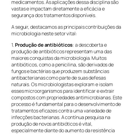
medicamentos. As aplicações dessa disciplina são
vastas e impactam diretamente a eficácia e
segurança dos tratamentos disponíveis.
A seguir, destacamos as principais contribuições da
microbiologia neste setor vital:
1.
Produção de antibióticos
: a descoberta e
produção de antibióticos representam uma das
maiores conquistas da microbiologia. Muitos
antibióticos, como a penicilina, são derivados de
fungos e bactérias que produzem substâncias
antibacterianas como parte de suas defesas
naturais. Os microbiologistas exploram e isolam
esses microorganismos para identificar e extrair
compostos com propriedades antimicrobianas. Este
processo é fundamental para o desenvolvimento de
tratamentos eficazes contra uma variedade de
infecções bacterianas. A contínua pesquisa na
produção de novos antibióticos é vital,
especialmente diante do aumento da resistência