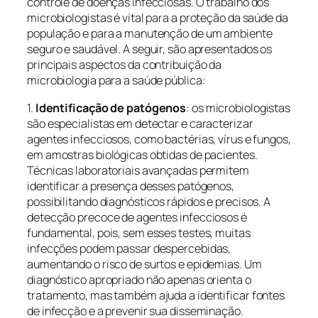
controle de doenças infecciosas. O trabalho dos
microbiologistas é vital para a proteção da saúde da
população e para a manutenção de um ambiente
seguro e saudável. A seguir, são apresentados os
principais aspectos da contribuição da
microbiologia para a saúde pública:
1.
Identificação de patógenos
: os microbiologistas
são especialistas em detectar e caracterizar
agentes infecciosos, como bactérias, vírus e fungos,
em amostras biológicas obtidas de pacientes.
Técnicas laboratoriais avançadas permitem
identificar a presença desses patógenos,
possibilitando diagnósticos rápidos e precisos. A
detecção precoce de agentes infecciosos é
fundamental, pois, sem esses testes, muitas
infecções podem passar despercebidas,
aumentando o risco de surtos e epidemias. Um
diagnóstico apropriado não apenas orienta o
tratamento, mas também ajuda a identificar fontes
de infecção e a prevenir sua disseminação.