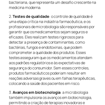
bacteriana, que representa um desafio crescente na
medicina moderna.
2.
Testes de qualidade
: o controle de qualidade é
uma etapa crítica na indústria farmacêutica, e os
profissionais de microbiologia são responsáveis por
garantir que os medicamentos sejam seguros e
eficazes. Eles realizam testes rigorosos para
detectar a presença de contaminantes, como
bactérias, fungos e endotoxinas, que podem
comprometer a qualidade dos produtos. Esses
testes asseguram que os medicamentos atendam
aos padrões regulatórios e às expectativas de
segurança do consumidor. Sem esses controles,
produtos farmacêuticos poderiam resultar em
reações adversas graves ou em falhas terapêuticas,
colocando a saúde dos pacientes em risco.
3.
Avanços em biotecnologia
: a microbiologia
também impulsiona os avanços em biotecnologia,
permitindo a criação de terapias inovadoras e