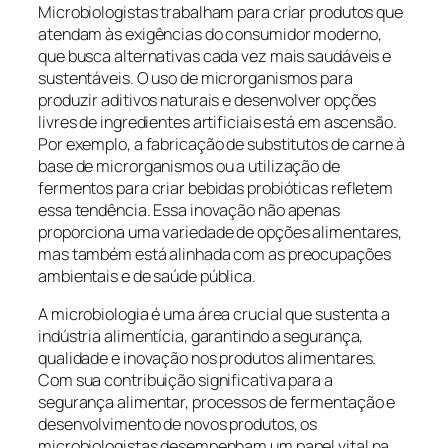
Microbiologistas trabalham para criar produtos que
atendam às exigências do consumidor moderno,
que busca alternativas cada vez mais saudáveis e
sustentáveis. O uso de microrganismos para
produzir aditivos naturais e desenvolver opções
livres de ingredientes artificiais está em ascensão.
Por exemplo, a fabricação de substitutos de carne à
base de microrganismos ou a utilização de
fermentos para criar bebidas probióticas refletem
essa tendência. Essa inovação não apenas
proporciona uma variedade de opções alimentares,
mas também está alinhada com as preocupações
ambientais e de saúde pública.
A microbiologia é uma área crucial que sustenta a
indústria alimentícia, garantindo a segurança,
qualidade e inovação nos produtos alimentares.
Com sua contribuição significativa para a
segurança alimentar, processos de fermentação e
desenvolvimento de novos produtos, os
microbiologistas desempenham um papel vital na