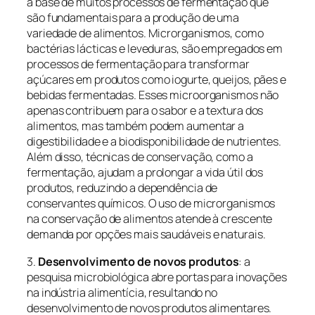
a base de muitos processos de fermentação que
são fundamentais para a produção de uma
variedade de alimentos. Microrganismos, como
bactérias lácticas e leveduras, são empregados em
processos de fermentação para transformar
açúcares em produtos como iogurte, queijos, pães e
bebidas fermentadas. Esses microorganismos não
apenas contribuem para o sabor e a textura dos
alimentos, mas também podem aumentar a
digestibilidade e a biodisponibilidade de nutrientes.
Além disso, técnicas de conservação, como a
fermentação, ajudam a prolongar a vida útil dos
produtos, reduzindo a dependência de
conservantes químicos. O uso de microrganismos
na conservação de alimentos atende à crescente
demanda por opções mais saudáveis e naturais.
3.
Desenvolvimento de novos produtos
: a
pesquisa microbiológica abre portas para inovações
na indústria alimentícia, resultando no
desenvolvimento de novos produtos alimentares.