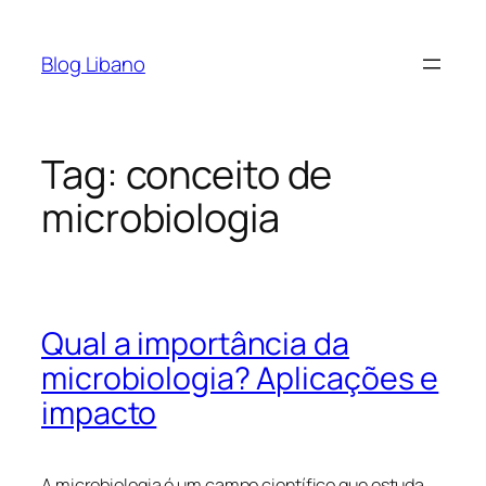
Pular
para
Blog Libano
o
conteúdo
Tag:
conceito de
microbiologia
Qual a importância da
microbiologia? Aplicações e
impacto
A microbiologia é um campo científico que estuda