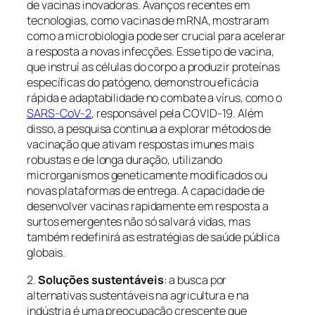
de vacinas inovadoras. Avanços recentes em
tecnologias, como vacinas de mRNA, mostraram
como a microbiologia pode ser crucial para acelerar
a resposta a novas infecções. Esse tipo de vacina,
que instruí as células do corpo a produzir proteínas
específicas do patógeno, demonstrou eficácia
rápida e adaptabilidade no combate a vírus, como o
SARS-CoV-2
, responsável pela COVID-19. Além
disso, a pesquisa continua a explorar métodos de
vacinação que ativam respostas imunes mais
robustas e de longa duração, utilizando
microrganismos geneticamente modificados ou
novas plataformas de entrega. A capacidade de
desenvolver vacinas rapidamente em resposta a
surtos emergentes não só salvará vidas, mas
também redefinirá as estratégias de saúde pública
globais.
2.
Soluções sustentáveis
: a busca por
alternativas sustentáveis na agricultura e na
indústria é uma preocupação crescente que