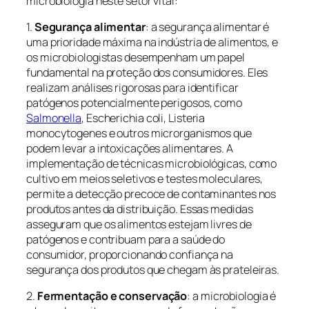
microbiologia neste setor vital:
1.
Segurança alimentar
: a segurança alimentar é
uma prioridade máxima na indústria de alimentos, e
os microbiologistas desempenham um papel
fundamental na proteção dos consumidores. Eles
realizam análises rigorosas para identificar
patógenos potencialmente perigosos, como
Salmonella
, Escherichia coli, Listeria
monocytogenes e outros microrganismos que
podem levar a intoxicações alimentares. A
implementação de técnicas microbiológicas, como
cultivo em meios seletivos e testes moleculares,
permite a detecção precoce de contaminantes nos
produtos antes da distribuição. Essas medidas
asseguram que os alimentos estejam livres de
patógenos e contribuam para a saúde do
consumidor, proporcionando confiança na
segurança dos produtos que chegam às prateleiras.
2.
Fermentação e conservação
: a microbiologia é