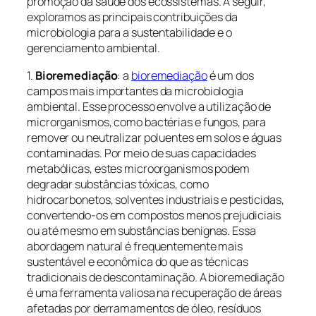
promoção da saúde dos ecossistemas. A seguir,
exploramos as principais contribuições da
microbiologia para a sustentabilidade e o
gerenciamento ambiental.
1.
Bioremediação
: a
bioremediação
é um dos
campos mais importantes da microbiologia
ambiental. Esse processo envolve a utilização de
microrganismos, como bactérias e fungos, para
remover ou neutralizar poluentes em solos e águas
contaminadas. Por meio de suas capacidades
metabólicas, estes microorganismos podem
degradar substâncias tóxicas, como
hidrocarbonetos, solventes industriais e pesticidas,
convertendo-os em compostos menos prejudiciais
ou até mesmo em substâncias benignas. Essa
abordagem natural é frequentemente mais
sustentável e econômica do que as técnicas
tradicionais de descontaminação. A bioremediação
é uma ferramenta valiosa na recuperação de áreas
afetadas por derramamentos de óleo, resíduos