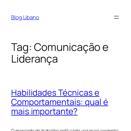
Pular
para
Blog Libano
o
conteúdo
Tag:
Comunicação e
Liderança
Habilidades Técnicas e
Comportamentais: qual é
mais importante?
O mercado de trabalho está cada vez mais exigente,