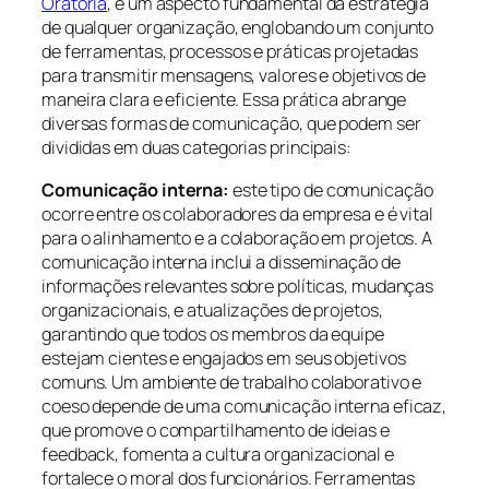
Oratória
, é um aspecto fundamental da estratégia
de qualquer organização, englobando um conjunto
de ferramentas, processos e práticas projetadas
para transmitir mensagens, valores e objetivos de
maneira clara e eficiente. Essa prática abrange
diversas formas de comunicação, que podem ser
divididas em duas categorias principais:
Comunicação interna:
este tipo de comunicação
ocorre entre os colaboradores da empresa e é vital
para o alinhamento e a colaboração em projetos. A
comunicação interna inclui a disseminação de
informações relevantes sobre políticas, mudanças
organizacionais, e atualizações de projetos,
garantindo que todos os membros da equipe
estejam cientes e engajados em seus objetivos
comuns. Um ambiente de trabalho colaborativo e
coeso depende de uma comunicação interna eficaz,
que promove o compartilhamento de ideias e
feedback, fomenta a cultura organizacional e
fortalece o moral dos funcionários. Ferramentas