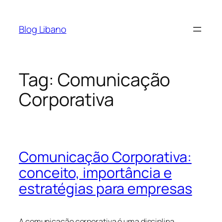
Pular
para
Blog Libano
o
conteúdo
Tag:
Comunicação
Corporativa
Comunicação Corporativa:
conceito, importância e
estratégias para empresas
A comunicação corporativa é uma disciplina