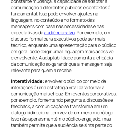
constante mudança, a capacidade de adaptar a
comunicação a diferentes públicos e contextos é
fundamental. Isso pode envolver ajustes na
linguagem, no conteúdo e no formato das
mensagens com base nas necessidades e nas
expectativas da
audiência-alvo
. Por exemplo, um
discurso formal para executivos pode ser mais
técnico, enquanto uma apresentação para o público
em geral pode exigir uma linguagem mais acessível
e envolvente. A adaptabilidade aumenta a eficácia
da comunicação ao garantir que a mensagem seja
relevante para quem a recebe.
Interatividade:
envolver o público por meio de
interações é uma estratégia vital para tornar a
comunicação mais eficaz. Em eventos corporativos,
por exemplo, fomentando perguntas, discussões e
feedback, a comunicação se transforma em um
diálogo bidirecional, em vez de um mero monólogo.
Isso não apenas mantém o público engajado, mas
também permite que a audiência se sinta parte do