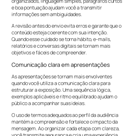
organizados, linguagem simples, parágrafos curtos
e boa pontuação ajudam você a transmitir
informações sem ambiguidades.
A revisão antes do envio evita erros e garante que o
conteúdo esteja coerente com sua intenção.
Quando esse cuidado se torna hábito, e-mails,
relatórios e conversas digitais se tornam mais
objetivos e fáceis de compreender.
Comunicação clara em apresentações
As apresentações se tornam mais envolventes
quando você utiliza a comunicação clara para
estruturar a exposição. Uma sequência lógica,
exemplos aplicáveis e ritmo equilibrado ajudam o
público a acompanhar suas ideias.
O uso de termos adequados ao perfil da audiência
mantém a compreensão e fortalece o impacto da
mensagem. Ao organizar cada etapa com clareza,
você transmite segurança e cria uma experiência