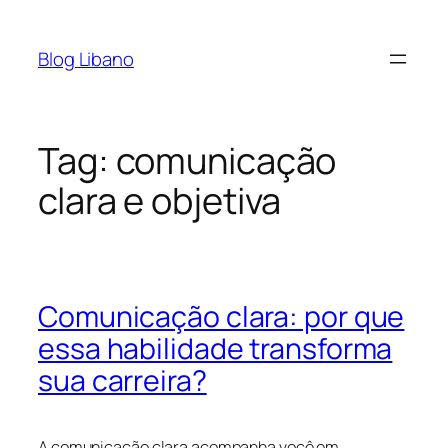
Pular
para
Blog Libano
o
conteúdo
Tag:
comunicação
clara e objetiva
Comunicação clara: por que
essa habilidade transforma
sua carreira?
A comunicação clara acompanha você em