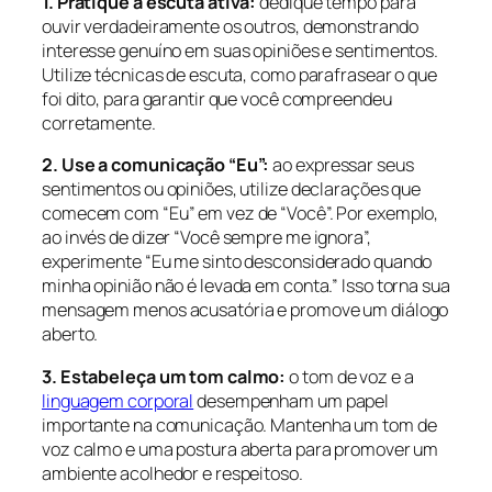
1. Pratique a escuta ativa:
dedique tempo para
ouvir verdadeiramente os outros, demonstrando
interesse genuíno em suas opiniões e sentimentos.
Utilize técnicas de escuta, como parafrasear o que
foi dito, para garantir que você compreendeu
corretamente.
2. Use a comunicação “Eu”:
ao expressar seus
sentimentos ou opiniões, utilize declarações que
comecem com “Eu” em vez de “Você”. Por exemplo,
ao invés de dizer “Você sempre me ignora”,
experimente “Eu me sinto desconsiderado quando
minha opinião não é levada em conta.” Isso torna sua
mensagem menos acusatória e promove um diálogo
aberto.
3. Estabeleça um tom calmo:
o tom de voz e a
linguagem corporal
desempenham um papel
importante na comunicação. Mantenha um tom de
voz calmo e uma postura aberta para promover um
ambiente acolhedor e respeitoso.