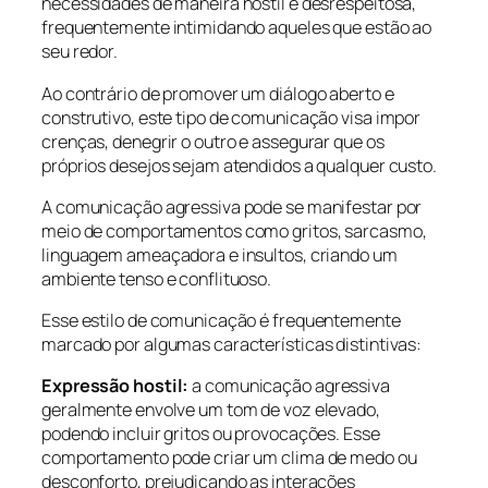
necessidades de maneira hostil e desrespeitosa,
frequentemente intimidando aqueles que estão ao
seu redor.
Ao contrário de promover um diálogo aberto e
construtivo, este tipo de comunicação visa impor
crenças, denegrir o outro e assegurar que os
próprios desejos sejam atendidos a qualquer custo.
A comunicação agressiva pode se manifestar por
meio de comportamentos como gritos, sarcasmo,
linguagem ameaçadora e insultos, criando um
ambiente tenso e conflituoso.
Esse estilo de comunicação é frequentemente
marcado por algumas características distintivas:
Expressão hostil:
a comunicação agressiva
geralmente envolve um tom de voz elevado,
podendo incluir gritos ou provocações. Esse
comportamento pode criar um clima de medo ou
desconforto, prejudicando as interações