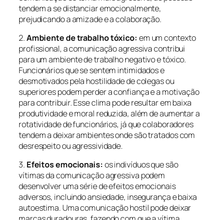
tendem a se distanciar emocionalmente,
prejudicando a amizade e a colaboração.
2.
Ambiente de trabalho tóxico:
em um contexto
profissional, a comunicação agressiva contribui
para um ambiente de trabalho negativo e tóxico.
Funcionários que se sentem intimidados e
desmotivados pela hostilidade de colegas ou
superiores podem perder a confiança e a motivação
para contribuir. Esse clima pode resultar em baixa
produtividade e moral reduzida, além de aumentar a
rotatividade de funcionários, já que colaboradores
tendem a deixar ambientes onde são tratados com
desrespeito ou agressividade.
3.
Efeitos emocionais:
os indivíduos que são
vítimas da comunicação agressiva podem
desenvolver uma série de efeitos emocionais
adversos, incluindo ansiedade, insegurança e baixa
autoestima. Uma comunicação hostil pode deixar
marcas duradouras, fazendo com que a vítima