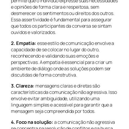
permite que o indivíduo expresse suas necessidades
e opiniões de forma clara e respeitosa, sem
desmerecer os sentimentos ou direitos dos outros.
Essa assertividade é fundamental para assegurar
que todos os participantes da conversa se sintam
ouvidos e valorizados.
2. Empatia:
esse estilo de comunicação envolve a
capacidade de se colocar no lugar do outro,
reconhecendo e validando suas emoções e
perspectivas. A empatia é essencial para criar um
ambiente de diálogo onde as soluções podem ser
discutidas de forma construtiva.
3. Clareza:
mensagens claras e diretas são
características da comunicação não agressiva. Isso
envolve evitar ambiguidade, utilizando uma
linguagem simples e acessível para garantir que a
mensagem seja compreendida por todos.
4. Foco na solução:
a comunicação não agressiva
se concentra na resolução de conflitos e na busca