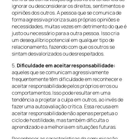
ignorar ou desconsiderar os direitos, sentimentos e
opiniões dos outros. A pessoa que se comunica de
forma agressiva prioriza suas próprias opiniões e
necessidades, muitas vezes em detrimento do que é
justo ou necessário para a outra pessoa. Isso cria
um desequilíbrio potencial em qualquer tipo de
relacionamento, fazendo com que os outros se
sintam desvalorizados ou desrespeitados.
5.
Dificuldade em aceitar responsabilidade:
aqueles que se comunicam agressivamente
frequentemente têm dificuldade em reconhecer e
aceitar responsabilidade pelos próprios erros ou
comportamentos. Isso pode resultar em uma
tendência a projetar a culpa em outros, ao invés de
fazer uma autoavaliação crítica. Essa recusa em
aceitar responsabilidade não apenas perpetua o
ciclo de hostilidade, mas também dificulta o
aprendizado e a melhoria em situações futuras.
Reconhecer as características da comunicação