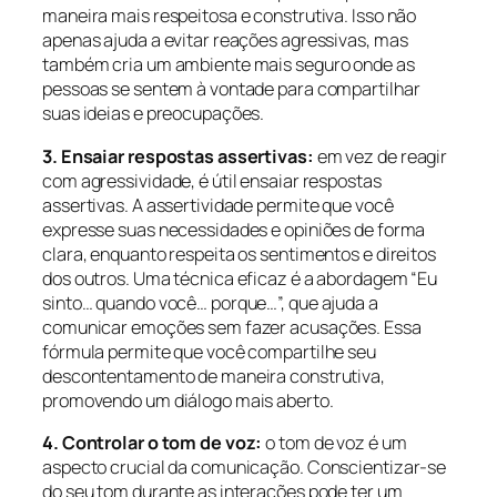
maneira mais respeitosa e construtiva. Isso não
apenas ajuda a evitar reações agressivas, mas
também cria um ambiente mais seguro onde as
pessoas se sentem à vontade para compartilhar
suas ideias e preocupações.
3. Ensaiar respostas assertivas:
em vez de reagir
com agressividade, é útil ensaiar respostas
assertivas. A assertividade permite que você
expresse suas necessidades e opiniões de forma
clara, enquanto respeita os sentimentos e direitos
dos outros. Uma técnica eficaz é a abordagem “Eu
sinto… quando você… porque…”, que ajuda a
comunicar emoções sem fazer acusações. Essa
fórmula permite que você compartilhe seu
descontentamento de maneira construtiva,
promovendo um diálogo mais aberto.
4. Controlar o tom de voz:
o tom de voz é um
aspecto crucial da comunicação. Conscientizar-se
do seu tom durante as interações pode ter um