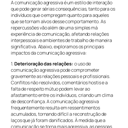
A comunicação agressiva é um estilo de interação
que pode gerar sérias consequências, tanto para os
indivíduos que o empregam quanto para aqueles
que se tornam alvos desse comportamento. As
repercussões vão além de uma simples má
experiência de comunicação, afetando relações
interpessoais e ambientes de trabalho de maneira
significativa. Abaixo, exploramos os principais
impactos da comunicação agressiva:
1.
Deterioração das relações:
o uso de
comunicação agressiva pode comprometer
gravemente as relações pessoais e profissionais.
Conflitos não resolvidos, comentários hostis e a
falta de respeito mútuo podem levar ao
afastamento entre os indivíduos, criando um clima
de desconfiança. A comunicação agressiva
frequentemente resulta em ressentimentos
acumulados, tornando difícil a reconstrução de
laços que já foram danificados. À medida que a
comunicação se torna mais agressiva, as pessoas