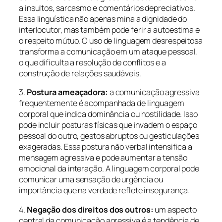
a insultos, sarcasmo e comentários depreciativos.
Essa linguística não apenas mina a dignidade do
interlocutor, mas também pode ferir a autoestima e
o respeito mútuo. O uso de linguagem desrespeitosa
transforma a comunicação em um ataque pessoal,
o que dificulta a resolução de conflitos e a
construção de relações saudáveis.
3.
Postura ameaçadora:
a comunicação agressiva
frequentemente é acompanhada de linguagem
corporal que indica dominância ou hostilidade. Isso
pode incluir posturas físicas que invadem o espaço
pessoal do outro, gestos abruptos ou gesticulações
exageradas. Essa postura não verbal intensifica a
mensagem agressiva e pode aumentar a tensão
emocional da interação. A linguagem corporal pode
comunicar uma sensação de urgência ou
importância que na verdade reflete insegurança.
4.
Negação dos direitos dos outros:
um aspecto
central da comunicação agressiva é a tendência de