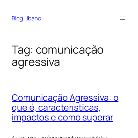
Pular
para
Blog Libano
o
conteúdo
Tag:
comunicação
agressiva
Comunicação Agressiva: o
que é, características,
impactos e como superar
A comunicação é um aspecto essencial das