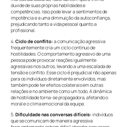
duvide de suas próprias habilidades e
competências. Isso pode levar a sentimentos de
impotência e a uma diminuição da autoconfiança,
prejudicando tanto a vida pessoal quanto a
profissional.
4.
Ciclo de conflito:
a comunicação agressiva
frequentemente cria um ciclo contínuo de
hostilidades. O comportamento agressivo de uma
pessoa pode provocar reações igualmente
agressivas nos outros, levando a uma escalada de
tensão e conflito. Esse ciclo é prejudicial não apenas
para os indivíduos diretamente envolvidos, mas
também pode ter efeitos colaterais em outras
relações e no ambiente como um todo. A dinâmica
de hostilidade torna-se propagadora, afetando o
moral e o clima emocional da equipe.
5.
Dificuldade nas conversas difíceis:
indivíduos
que se comunicam de maneira agressiva
frequentemente acham difícil abordar conversas