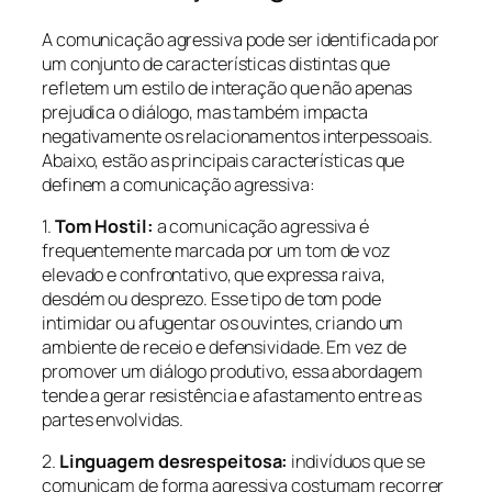
A comunicação agressiva pode ser identificada por
um conjunto de características distintas que
refletem um estilo de interação que não apenas
prejudica o diálogo, mas também impacta
negativamente os relacionamentos interpessoais.
Abaixo, estão as principais características que
definem a comunicação agressiva:
1.
Tom Hostil:
a comunicação agressiva é
frequentemente marcada por um tom de voz
elevado e confrontativo, que expressa raiva,
desdém ou desprezo. Esse tipo de tom pode
intimidar ou afugentar os ouvintes, criando um
ambiente de receio e defensividade. Em vez de
promover um diálogo produtivo, essa abordagem
tende a gerar resistência e afastamento entre as
partes envolvidas.
2.
Linguagem desrespeitosa:
indivíduos que se
comunicam de forma agressiva costumam recorrer