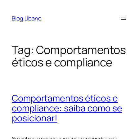
Pular
para
Blog Libano
o
conteúdo
Tag:
Comportamentos
éticos e compliance
Comportamentos éticos e
compliance: saiba como se
posicionar!
No ambiente corporativo atual, a integridade e a