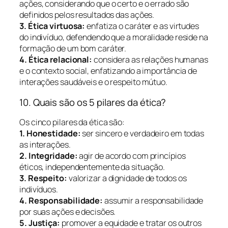
ações, considerando que o certo e o errado são
definidos pelos resultados das ações.
3. Ética virtuosa:
enfatiza o caráter e as virtudes
do indivíduo, defendendo que a moralidade reside na
formação de um bom caráter.
4. Ética relacional:
considera as relações humanas
e o contexto social, enfatizando a importância de
interações saudáveis e o respeito mútuo.
10. Quais são os 5 pilares da ética?
Os cinco pilares da ética são:
1. Honestidade:
ser sincero e verdadeiro em todas
as interações.
2. Integridade:
agir de acordo com princípios
éticos, independentemente da situação.
3. Respeito:
valorizar a dignidade de todos os
indivíduos.
4. Responsabilidade:
assumir a responsabilidade
por suas ações e decisões.
5. Justiça:
promover a equidade e tratar os outros