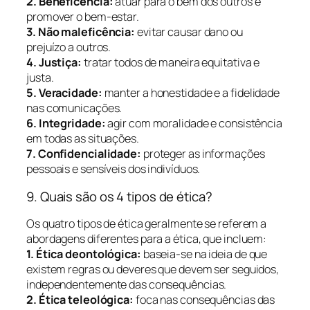
2. Beneficência:
atuar para o bem dos outros e
promover o bem-estar.
3. Não maleficência:
evitar causar dano ou
prejuízo a outros.
4. Justiça:
tratar todos de maneira equitativa e
justa.
5. Veracidade:
manter a honestidade e a fidelidade
nas comunicações.
6. Integridade:
agir com moralidade e consistência
em todas as situações.
7. Confidencialidade:
proteger as informações
pessoais e sensíveis dos indivíduos.
9. Quais são os 4 tipos de ética?
Os quatro tipos de ética geralmente se referem a
abordagens diferentes para a ética, que incluem:
1. Ética deontológica:
baseia-se na ideia de que
existem regras ou deveres que devem ser seguidos,
independentemente das consequências.
2. Ética teleológica:
foca nas consequências das