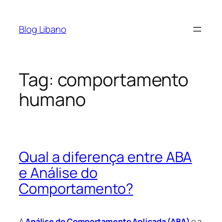
Pular
para
Blog Libano
o
conteúdo
Tag:
comportamento
humano
Qual a diferença entre ABA
e Análise do
Comportamento?
A
Análise do Comportamento Aplicada (ABA)
e a