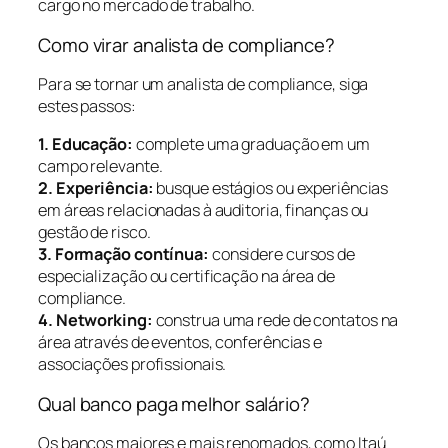
cargo no mercado de trabalho.
Como virar analista de compliance?
Para se tornar um analista de compliance, siga
estes passos:
1. Educação:
complete uma graduação em um
campo relevante.
2. Experiência:
busque estágios ou experiências
em áreas relacionadas à auditoria, finanças ou
gestão de risco.
3. Formação contínua:
considere cursos de
especialização ou certificação na área de
compliance.
4. Networking:
construa uma rede de contatos na
área através de eventos, conferências e
associações profissionais.
Qual banco paga melhor salário?
Os bancos maiores e mais renomados, como Itaú