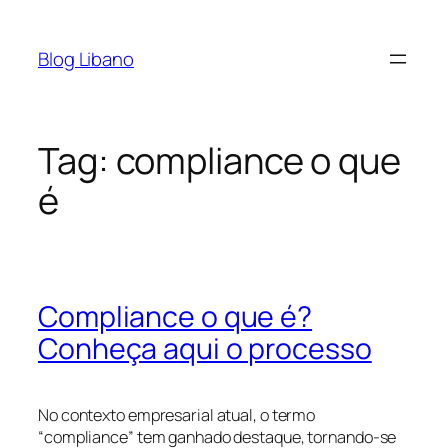
Pular
para
Blog Libano
o
conteúdo
Tag:
compliance o que
é
Compliance o que é?
Conheça aqui o processo
No contexto empresarial atual, o termo
“compliance” tem ganhado destaque, tornando-se