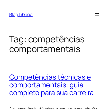
Pular
para
Blog Libano
o
conteúdo
Tag:
competências
comportamentais
Competências técnicas e
comportamentais: guia
completo para sua carreira
As competências técnicas e comportamentais são