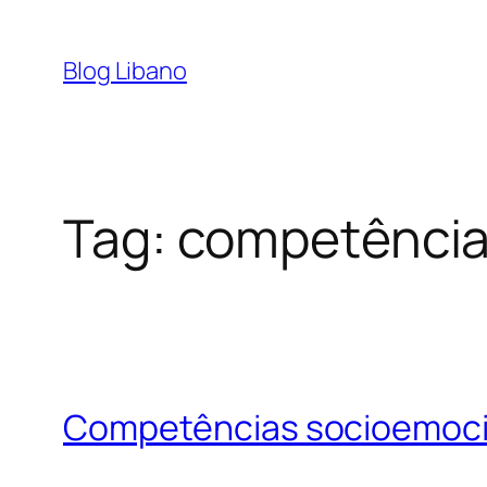
Pular
para
Blog Libano
o
conteúdo
Tag:
competência
Competências socioemocion