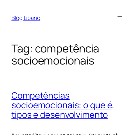
Pular
para
Blog Libano
o
conteúdo
Tag:
competência
socioemocionais
Competências
socioemocionais: o que é,
tipos e desenvolvimento
As competências socioemocionais têm se tornado