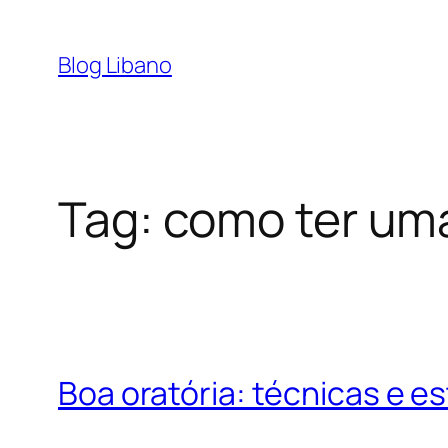
Pular
para
Blog Libano
o
conteúdo
Tag:
como ter uma
Boa oratória: técnicas e es