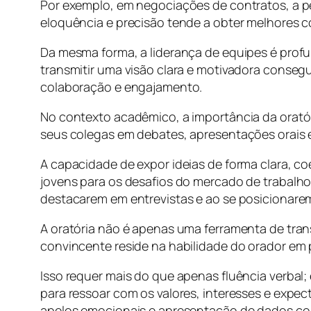
Por exemplo, em negociações de contratos, a p
eloquência e precisão tende a obter melhores c
Da mesma forma, a liderança de equipes é prof
transmitir uma visão clara e motivadora conseg
colaboração e engajamento.
No contexto acadêmico, a importância da orató
seus colegas em debates, apresentações orais 
A capacidade de expor ideias de forma clara, c
jovens para os desafios do mercado de trabalh
destacarem em entrevistas e ao se posicionarem
A oratória não é apenas uma ferramenta de tra
convincente reside na habilidade do orador em 
Isso requer mais do que apenas fluência verbal
para ressoar com os valores, interesses e expe
apelos emocionais e apresentação de dados con