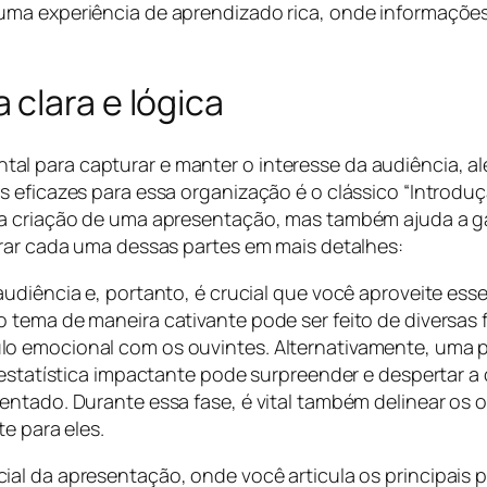
uma experiência de aprendizado rica, onde informaçõe
clara e lógica
l para capturar e manter o interesse da audiência, a
s eficazes para essa organização é o clássico “Introdu
a a criação de uma apresentação, mas também ajuda a 
orar cada uma dessas partes em mais detalhes:
 audiência e, portanto, é crucial que você aproveite e
 tema de maneira cativante pode ser feito de diversas
o emocional com os ouvintes. Alternativamente, uma p
 estatística impactante pode surpreender e despertar a
ntado. Durante essa fase, é vital também delinear os o
e para eles.
cial da apresentação, onde você articula os principais