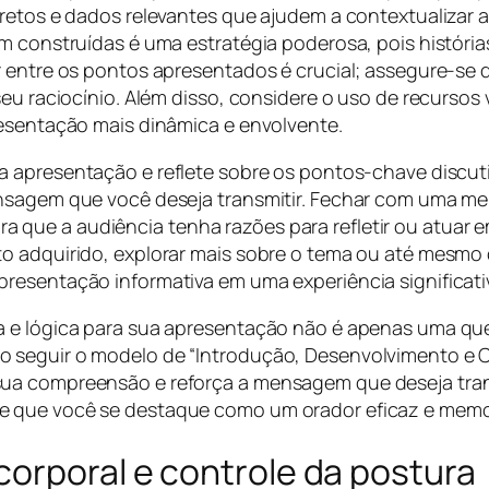
cretos e dados relevantes que ajudem a contextualizar 
m construídas é uma estratégia poderosa, pois histórias
r entre os pontos apresentados é crucial; assegure-se 
eu raciocínio. Além disso, considere o uso de recursos 
resentação mais dinâmica e envolvente.
ua apresentação e reflete sobre os pontos-chave discut
ensagem que você deseja transmitir. Fechar com uma m
ue a audiência tenha razões para refletir ou atuar em
to adquirido, explorar mais sobre o tema ou até mes
resentação informativa em uma experiência significati
a e lógica para sua apresentação não é apenas uma que
 seguir o modelo de “Introdução, Desenvolvimento e C
ua compreensão e reforça a mensagem que deseja trans
e que você se destaque como um orador eficaz e memo
corporal e controle da postura