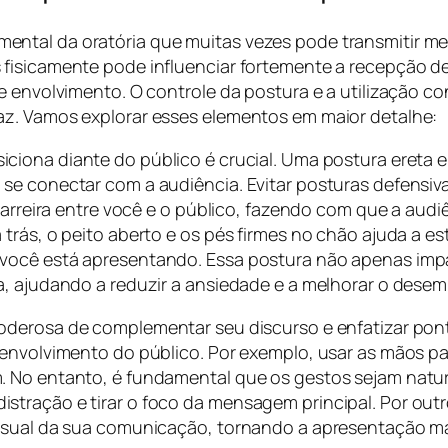
ental da oratória que muitas vezes pode transmitir m
s fisicamente pode influenciar fortemente a recepção
e envolvimento. O controle da postura e a utilização c
az. Vamos explorar esses elementos em maior detalhe:
siciona diante do público é crucial. Uma postura eret
se conectar com a audiência. Evitar posturas defensiva
 barreira entre você e o público, fazendo com que a au
trás, o peito aberto e os pés firmes no chão ajuda a e
 você está apresentando. Essa postura não apenas im
a, ajudando a reduzir a ansiedade e a melhorar o dese
 poderosa de complementar seu discurso e enfatizar p
 envolvimento do público. Por exemplo, usar as mãos p
 No entanto, é fundamental que os gestos sejam natura
tração e tirar o foco da mensagem principal. Por outr
isual da sua comunicação, tornando a apresentação ma