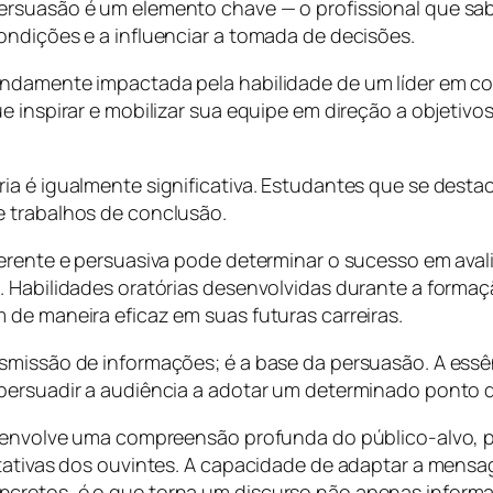
ersuasão é um elemento chave — o profissional que s
ondições e a influenciar a tomada de decisões.
undamente impactada pela habilidade de um líder em co
ue inspirar e mobilizar sua equipe em direção a objet
ria é igualmente significativa. Estudantes que se des
e trabalhos de conclusão.
oerente e persuasiva pode determinar o sucesso em aval
o. Habilidades oratórias desenvolvidas durante a form
 de maneira eficaz em suas futuras carreiras.
nsmissão de informações; é a base da persuasão. A ess
persuadir a audiência a adotar um determinado ponto de
; envolve uma compreensão profunda do público-alvo, p
ctativas dos ouvintes. A capacidade de adaptar a mensa
cretos, é o que torna um discurso não apenas informat