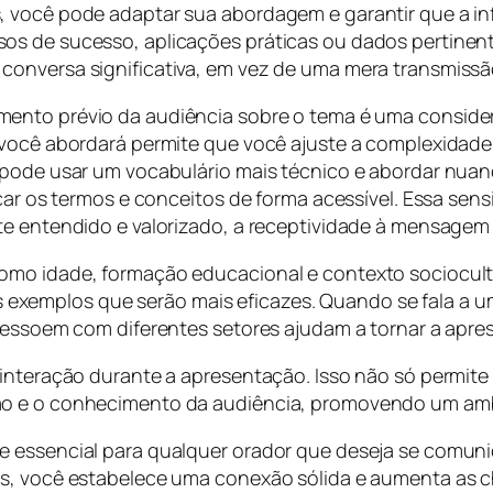
, você pode adaptar sua abordagem e garantir que a in
s de sucesso, aplicações práticas ou dados pertinent
conversa significativa, em vez de uma mera transmissã
imento prévio da audiência sobre o tema é uma conside
 você abordará permite que você ajuste a complexidade
 pode usar um vocabulário mais técnico e abordar nuanc
icar os termos e conceitos de forma acessível. Essa sens
te entendido e valorizado, a receptividade à mensagem
mo idade, formação educacional e contexto sociocultu
emplos que serão mais eficazes. Quando se fala a um p
 ressoem com diferentes setores ajudam a tornar a apre
 interação durante a apresentação. Isso não só permit
ão e o conhecimento da audiência, promovendo um amb
e essencial para qualquer orador que deseja se comun
es, você estabelece uma conexão sólida e aumenta as