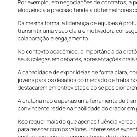
Por exemplo, em negociações de contratos, a p
eloquência e precisão tende a obter melhores c
Da mesma forma, a liderança de equipes é prof
transmitir uma visão clara e motivadora conseg
colaboração e engajamento.
No contexto acadêmico, a importância da orató
seus colegas em debates, apresentações orais 
A capacidade de expor ideias de forma clara, c
jovens para os desafios do mercado de trabalh
destacarem em entrevistas e ao se posicionarem
A oratória não é apenas uma ferramenta de tra
convincente reside na habilidade do orador em 
Isso requer mais do que apenas fluência verbal
para ressoar com os valores, interesses e expe
apelos emocionais e apresentação de dados con