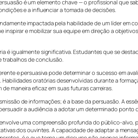
ersuasão é um elemento chave — o profissional que s
ondições e a influenciar a tomada de decisões.
undamente impactada pela habilidade de um líder em co
ue inspirar e mobilizar sua equipe em direção a objet
ria é igualmente significativa. Estudantes que se des
e trabalhos de conclusão.
oerente e persuasiva pode determinar o sucesso em aval
o. Habilidades oratórias desenvolvidas durante a form
 de maneira eficaz em suas futuras carreiras.
nsmissão de informações; é a base da persuasão. A ess
persuadir a audiência a adotar um determinado ponto de
; envolve uma compreensão profunda do público-alvo, p
ctativas dos ouvintes. A capacidade de adaptar a mensa
cretos, é o que torna um discurso não apenas informat