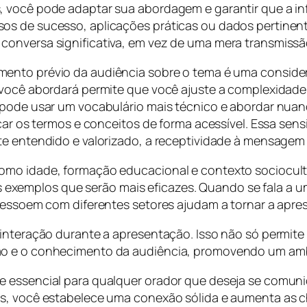
, você pode adaptar sua abordagem e garantir que a in
s de sucesso, aplicações práticas ou dados pertinent
conversa significativa, em vez de uma mera transmissã
imento prévio da audiência sobre o tema é uma conside
 você abordará permite que você ajuste a complexidade
 pode usar um vocabulário mais técnico e abordar nuanc
icar os termos e conceitos de forma acessível. Essa sens
te entendido e valorizado, a receptividade à mensagem
mo idade, formação educacional e contexto sociocultu
emplos que serão mais eficazes. Quando se fala a um p
 ressoem com diferentes setores ajudam a tornar a apre
 interação durante a apresentação. Isso não só permit
ão e o conhecimento da audiência, promovendo um amb
e essencial para qualquer orador que deseja se comun
es, você estabelece uma conexão sólida e aumenta as