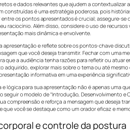
cretos e dados relevantes que ajudem a contextualizar 
m construídas é uma estratégia poderosa, pois histórias
r entre os pontos apresentados é crucial; assegure-se 
eu raciocínio. Além disso, considere o uso de recursos 
resentação mais dinâmica e envolvente.
ua apresentação e reflete sobre os pontos-chave discut
ensagem que você deseja transmitir. Fechar com uma m
ue a audiência tenha razões para refletir ou atuar em
to adquirido, explorar mais sobre o tema ou até mes
resentação informativa em uma experiência significati
a e lógica para sua apresentação não é apenas uma que
 seguir o modelo de “Introdução, Desenvolvimento e C
ua compreensão e reforça a mensagem que deseja trans
e que você se destaque como um orador eficaz e memo
corporal e controle da postura