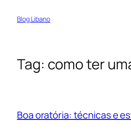
Pular
para
Blog Libano
o
conteúdo
Tag:
como ter uma
Boa oratória: técnicas e es