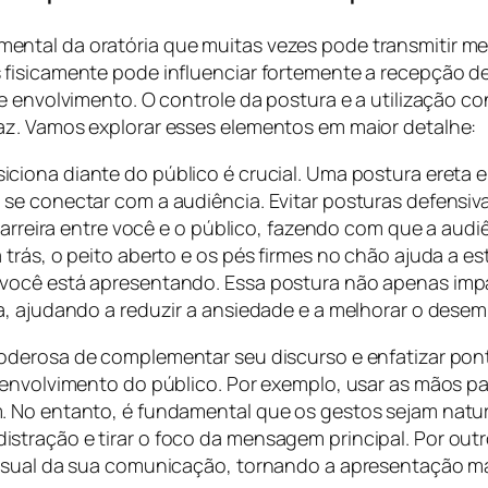
ental da oratória que muitas vezes pode transmitir m
s fisicamente pode influenciar fortemente a recepção
e envolvimento. O controle da postura e a utilização c
az. Vamos explorar esses elementos em maior detalhe:
siciona diante do público é crucial. Uma postura eret
se conectar com a audiência. Evitar posturas defensiva
 barreira entre você e o público, fazendo com que a au
trás, o peito aberto e os pés firmes no chão ajuda a e
 você está apresentando. Essa postura não apenas im
a, ajudando a reduzir a ansiedade e a melhorar o dese
 poderosa de complementar seu discurso e enfatizar p
 envolvimento do público. Por exemplo, usar as mãos p
 No entanto, é fundamental que os gestos sejam natura
tração e tirar o foco da mensagem principal. Por outr
isual da sua comunicação, tornando a apresentação ma