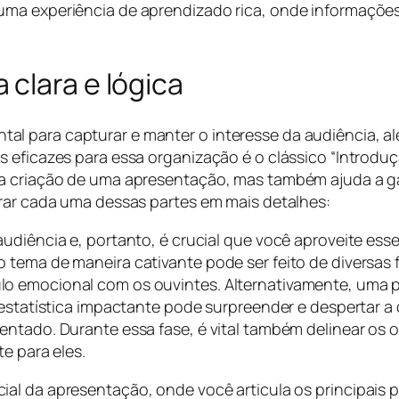
uma experiência de aprendizado rica, onde informaçõe
clara e lógica
l para capturar e manter o interesse da audiência, a
s eficazes para essa organização é o clássico “Introdu
a a criação de uma apresentação, mas também ajuda a 
orar cada uma dessas partes em mais detalhes:
 audiência e, portanto, é crucial que você aproveite e
 tema de maneira cativante pode ser feito de diversas
o emocional com os ouvintes. Alternativamente, uma p
 estatística impactante pode surpreender e despertar a
ntado. Durante essa fase, é vital também delinear os o
e para eles.
cial da apresentação, onde você articula os principais