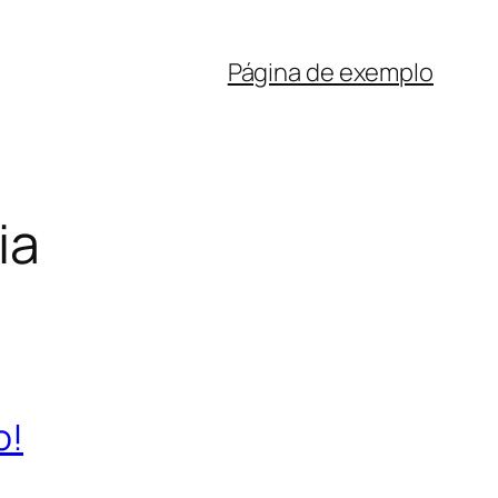
Página de exemplo
ia
o!