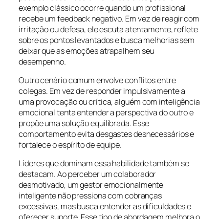
exemplo clássico ocorre quando um profissional
recebe um feedback negativo. Em vez de reagir com
irritação ou defesa, ele escuta atentamente, reflete
sobre os pontos levantados e busca melhorias sem
deixar que as emoções atrapalhem seu
desempenho.
Outro cenário comum envolve conflitos entre
colegas. Em vez de responder impulsivamente a
uma provocação ou crítica, alguém com inteligência
emocional tenta entender a perspectiva do outro e
propõe uma solução equilibrada. Esse
comportamento evita desgastes desnecessários e
fortalece o espírito de equipe.
Líderes que dominam essa habilidade também se
destacam. Ao perceber um colaborador
desmotivado, um gestor emocionalmente
inteligente não pressiona com cobranças
excessivas, mas busca entender as dificuldades e
oferecer suporte. Esse tipo de abordagem melhora o