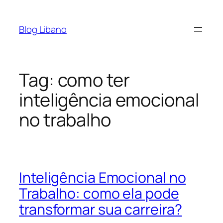
Pular
para
Blog Libano
o
conteúdo
Tag:
como ter
inteligência emocional
no trabalho
Inteligência Emocional no
Trabalho: como ela pode
transformar sua carreira?