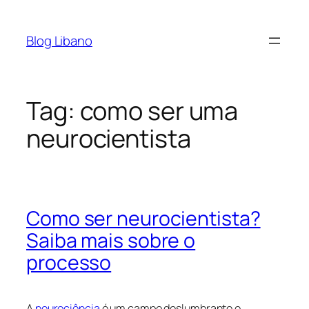
Pular
para
Blog Libano
o
conteúdo
Tag:
como ser uma
neurocientista
Como ser neurocientista?
Saiba mais sobre o
processo
A
neurociência
é um campo deslumbrante e