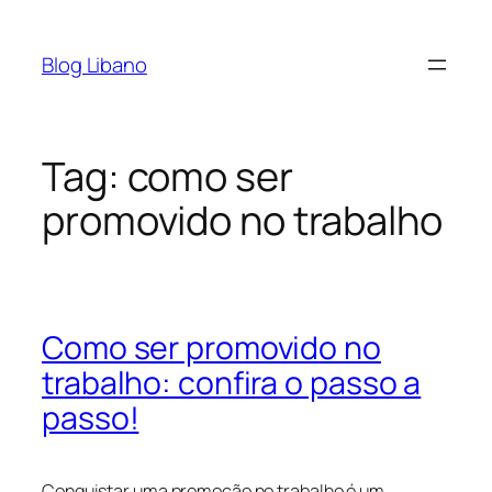
Pular
para
Blog Libano
o
conteúdo
Tag:
como ser
promovido no trabalho
Como ser promovido no
trabalho: confira o passo a
passo!
Conquistar uma promoção no trabalho é um