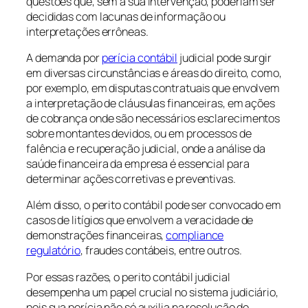
questões que, sem a sua intervenção, poderiam ser
decididas com lacunas de informação ou
interpretações errôneas.
A demanda por
perícia contábil
judicial pode surgir
em diversas circunstâncias e áreas do direito, como,
por exemplo, em disputas contratuais que envolvem
a interpretação de cláusulas financeiras, em ações
de cobrança onde são necessários esclarecimentos
sobre montantes devidos, ou em processos de
falência e recuperação judicial, onde a análise da
saúde financeira da empresa é essencial para
determinar ações corretivas e preventivas.
Além disso, o perito contábil pode ser convocado em
casos de litígios que envolvem a veracidade de
demonstrações financeiras,
compliance
regulatório
, fraudes contábeis, entre outros.
Por essas razões, o perito contábil judicial
desempenha um papel crucial no sistema judiciário,
pois sua perícia não só auxilia na resolução de