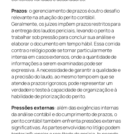
Prazos
: o gerenciamento de prazos é outro desafio
relevante na atuação do perito contábil.
Geralmente, os juízes impõem prazos restritos para
a entrega dos laudos periciais, levando o perito a
trabalhar sob pressão para concluir sua análise e
elaborar o documento em tempo hábil. Essa corrida
contra o relógio pode se tornar particularmente
intensa em casos extensos, onde a quantidade de
informações a serem examinadas pode ser
expressiva. A necessidade de garantir a qualidade e
a precisão do laudo, ao mesmo tempo em que se
atende a prazos rigorosos, pode representar um
verdadeiro teste à capacidade de organização e à
habilidade de priorização do perito.
Pressões externas
: além das exigências internas
da análise contábil e do cumprimento de prazos, o
perito contábil também enfrenta pressões externas
significativas. As partes envolvidas no litígio podem
tentar influenciar o resultado da perícia, buscando