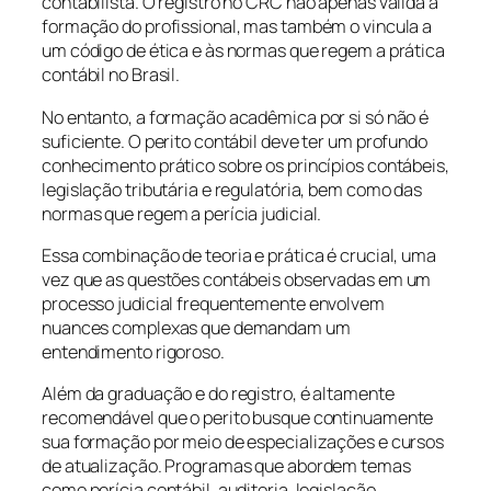
contabilista. O registro no CRC não apenas valida a
formação do profissional, mas também o vincula a
um código de ética e às normas que regem a prática
contábil no Brasil.
No entanto, a formação acadêmica por si só não é
suficiente. O perito contábil deve ter um profundo
conhecimento prático sobre os princípios contábeis,
legislação tributária e regulatória, bem como das
normas que regem a perícia judicial.
Essa combinação de teoria e prática é crucial, uma
vez que as questões contábeis observadas em um
processo judicial frequentemente envolvem
nuances complexas que demandam um
entendimento rigoroso.
Além da graduação e do registro, é altamente
recomendável que o perito busque continuamente
sua formação por meio de especializações e cursos
de atualização. Programas que abordem temas
como perícia contábil, auditoria, legislação