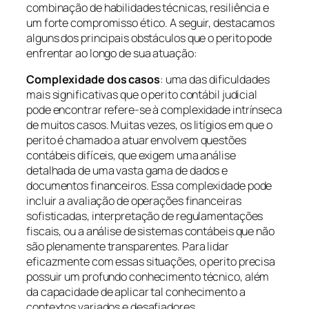
combinação de habilidades técnicas, resiliência e
um forte compromisso ético. A seguir, destacamos
alguns dos principais obstáculos que o perito pode
enfrentar ao longo de sua atuação:
Complexidade dos casos
: uma das dificuldades
mais significativas que o perito contábil judicial
pode encontrar refere-se à complexidade intrínseca
de muitos casos. Muitas vezes, os litígios em que o
perito é chamado a atuar envolvem questões
contábeis difíceis, que exigem uma análise
detalhada de uma vasta gama de dados e
documentos financeiros. Essa complexidade pode
incluir a avaliação de operações financeiras
sofisticadas, interpretação de regulamentações
fiscais, ou a análise de sistemas contábeis que não
são plenamente transparentes. Para lidar
eficazmente com essas situações, o perito precisa
possuir um profundo conhecimento técnico, além
da capacidade de aplicar tal conhecimento a
contextos variados e desafiadores.