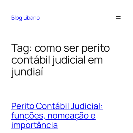
Pular
para
Blog Libano
o
conteúdo
Tag:
como ser perito
contábil judicial em
jundiaí
Perito Contábil Judicial:
funções, nomeação e
importância