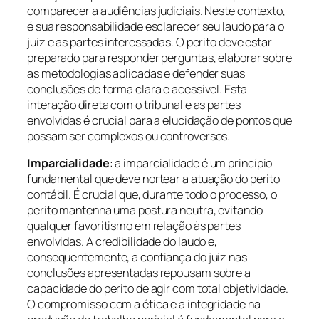
comparecer a audiências judiciais. Neste contexto,
é sua responsabilidade esclarecer seu laudo para o
juiz e as partes interessadas. O perito deve estar
preparado para responder perguntas, elaborar sobre
as metodologias aplicadas e defender suas
conclusões de forma clara e acessível. Esta
interação direta com o tribunal e as partes
envolvidas é crucial para a elucidação de pontos que
possam ser complexos ou controversos.
Imparcialidade
: a imparcialidade é um princípio
fundamental que deve nortear a atuação do perito
contábil. É crucial que, durante todo o processo, o
perito mantenha uma postura neutra, evitando
qualquer favoritismo em relação às partes
envolvidas. A credibilidade do laudo e,
consequentemente, a confiança do juiz nas
conclusões apresentadas repousam sobre a
capacidade do perito de agir com total objetividade.
O compromisso com a ética e a integridade na