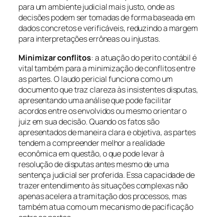
para um ambiente judicial mais justo, onde as
decisões podem ser tomadas de forma baseada em
dados concretos e verificáveis, reduzindo a margem
para interpretações errôneas ou injustas.
Minimizar conflitos
: a atuação do perito contábil é
vital também para a minimização de conflitos entre
as partes. O laudo pericial funciona como um
documento que traz clareza às insistentes disputas,
apresentando uma análise que pode facilitar
acordos entre os envolvidos ou mesmo orientar o
juiz em sua decisão. Quando os fatos são
apresentados de maneira clara e objetiva, as partes
tendem a compreender melhor a realidade
econômica em questão, o que pode levar à
resolução de disputas antes mesmo de uma
sentença judicial ser proferida. Essa capacidade de
trazer entendimento às situações complexas não
apenas acelera a tramitação dos processos, mas
também atua como um mecanismo de pacificação