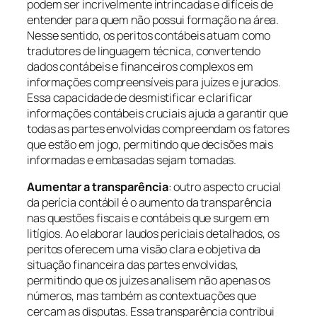
podem ser incrivelmente intrincadas e difíceis de
entender para quem não possui formação na área.
Nesse sentido, os peritos contábeis atuam como
tradutores de linguagem técnica, convertendo
dados contábeis e financeiros complexos em
informações compreensíveis para juízes e jurados.
Essa capacidade de desmistificar e clarificar
informações contábeis cruciais ajuda a garantir que
todas as partes envolvidas compreendam os fatores
que estão em jogo, permitindo que decisões mais
informadas e embasadas sejam tomadas.
Aumentar a transparência
: outro aspecto crucial
da perícia contábil é o aumento da transparência
nas questões fiscais e contábeis que surgem em
litígios. Ao elaborar laudos periciais detalhados, os
peritos oferecem uma visão clara e objetiva da
situação financeira das partes envolvidas,
permitindo que os juízes analisem não apenas os
números, mas também as contextuações que
cercam as disputas. Essa transparência contribui