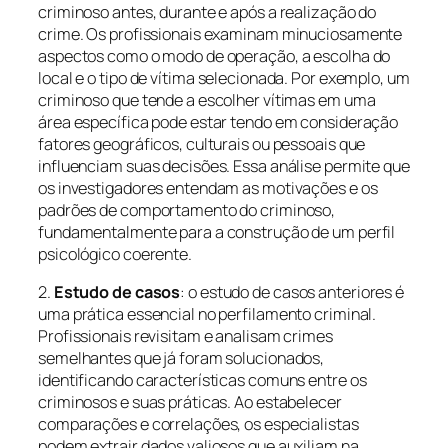
criminoso antes, durante e após a realização do
crime. Os profissionais examinam minuciosamente
aspectos como o modo de operação, a escolha do
local e o tipo de vítima selecionada. Por exemplo, um
criminoso que tende a escolher vítimas em uma
área específica pode estar tendo em consideração
fatores geográficos, culturais ou pessoais que
influenciam suas decisões. Essa análise permite que
os investigadores entendam as motivações e os
padrões de comportamento do criminoso,
fundamentalmente para a construção de um perfil
psicológico coerente.
2.
Estudo de casos
: o estudo de casos anteriores é
uma prática essencial no perfilamento criminal.
Profissionais revisitam e analisam crimes
semelhantes que já foram solucionados,
identificando características comuns entre os
criminosos e suas práticas. Ao estabelecer
comparações e correlações, os especialistas
podem extrair dados valiosos que auxiliam na