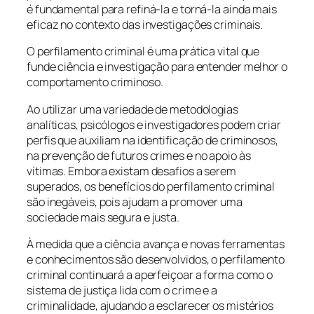
é fundamental para refiná-la e torná-la ainda mais
eficaz no contexto das investigações criminais.
O perfilamento criminal é uma prática vital que
funde ciência e investigação para entender melhor o
comportamento criminoso.
Ao utilizar uma variedade de metodologias
analíticas, psicólogos e investigadores podem criar
perfis que auxiliam na identificação de criminosos,
na prevenção de futuros crimes e no apoio às
vítimas. Embora existam desafios a serem
superados, os benefícios do perfilamento criminal
são inegáveis, pois ajudam a promover uma
sociedade mais segura e justa.
À medida que a ciência avança e novas ferramentas
e conhecimentos são desenvolvidos, o perfilamento
criminal continuará a aperfeiçoar a forma como o
sistema de justiça lida com o crime e a
criminalidade, ajudando a esclarecer os mistérios