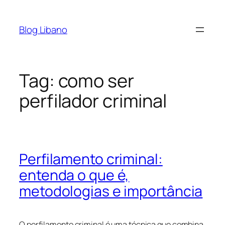
Pular
para
Blog Libano
o
conteúdo
Tag:
como ser
perfilador criminal
Perfilamento criminal:
entenda o que é,
metodologias e importância
O perfilamento criminal é uma técnica que combina