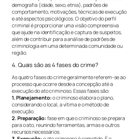
demografia (idade, sexo, etnia), padrões de
comportamento, motivações, técnicas de execução
e até aspectos psicológicos. O objetivo do perfil
criminal é proporcionar uma visão compreensiva
que ajude na identificação e captura de suspeitos,
além de contribuir para a análise de padrões de
criminologia em uma determinada comunidade ou
região.
4. Quais são as 4 fases do crime?
As quatro fases do crime geralmente referem-se ao
processo que ocorre desde a concepção até a
execução do ato criminoso. Essas fases são:
1. Planejamento:
o criminoso elabora o plano,
considerando o local, a vítima e o método de
execução.
2. Preparação:
fase em que o criminoso se prepara
para o ato, reunindo ferramentas, armas e outros
recursos necessários.
3. Execução:
o ato criminoso é cometido. É o