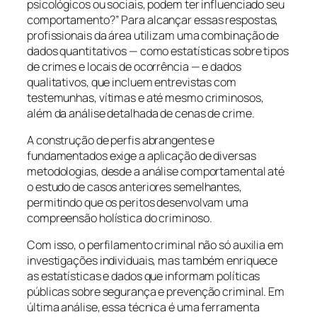
psicológicos ou sociais, podem ter influenciado seu
comportamento?” Para alcançar essas respostas,
profissionais da área utilizam uma combinação de
dados quantitativos — como estatísticas sobre tipos
de crimes e locais de ocorrência — e dados
qualitativos, que incluem entrevistas com
testemunhas, vítimas e até mesmo criminosos,
além da análise detalhada de cenas de crime.
A construção de perfis abrangentes e
fundamentados exige a aplicação de diversas
metodologias, desde a análise comportamental até
o estudo de casos anteriores semelhantes,
permitindo que os peritos desenvolvam uma
compreensão holística do criminoso.
Com isso, o perfilamento criminal não só auxilia em
investigações individuais, mas também enriquece
as estatísticas e dados que informam políticas
públicas sobre segurança e prevenção criminal. Em
última análise, essa técnica é uma ferramenta