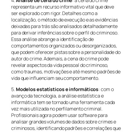
4.
Análise de cena do crime
: a cena do crime
representa um recurso informativo vital que deve
ser explorado com rigor. Detalhes como a
localização, o método de execução e as evidências
deixadas para trás são analisados detalhadamente
para derivar inferências sobre o perfil do criminoso.
Essa análise abrange a identificação de
comportamentos organizados ou desorganizados,
que podem oferecer pistas sobre a personalidade do
autor do crime. Ademais, a cena do crime pode
revelar aspectos da vida pessoal do criminoso,
como traumas, motivações e até mesmo padrões de
vida que influenciam seu comportamento.
5.
Modelos estatísticos e informáticos
: com o
avanço da tecnologia, a análise estatística e
informática tem se tornado uma ferramenta cada
vez mais utilizada no perfilamento criminal.
Profissionais agora podem usar software para
analisar grandes volumes de dados sobre crimes e
criminosos, identificando padrões e correlações que