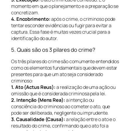
momento em que o planejamento e a preparação se
concretizam.
4. Encobrimento:
após o crime, o criminoso pode
tentar esconder evidências ou fugir para evitar a
captura. Essa fase é muitas vezes crucial para a
identificação do autor.
5. Quais são os 3 pilares do crime?
Os três pilares do crime são comumente entendidos
como os elementos fundamentais que devem estar
presentes para que um ato seja considerado
criminoso:
1. Ato (Actus Reus):
a realização de uma ação ou
omissão que é considerada criminosa pela lei.
2. Intenção (Mens Rea):
a intenção ou
consciência do criminoso ao cometer o ato, que
pode ser deliberada, negligente ou imprudente.
3. Causalidade (Causa):
a relação entre o ato e o
resultado do crime, confirmando que o ato foi a