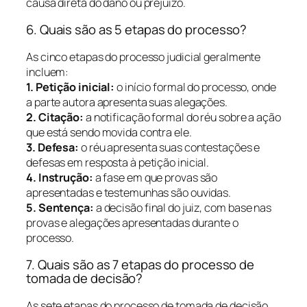
causa direta do dano ou prejuízo.
6. Quais são as 5 etapas do processo?
As cinco etapas do processo judicial geralmente
incluem:
1. Petição inicial:
o início formal do processo, onde
a parte autora apresenta suas alegações.
2. Citação:
a notificação formal do réu sobre a ação
que está sendo movida contra ele.
3. Defesa:
o réu apresenta suas contestações e
defesas em resposta à petição inicial.
4. Instrução:
a fase em que provas são
apresentadas e testemunhas são ouvidas.
5. Sentença:
a decisão final do juiz, com base nas
provas e alegações apresentadas durante o
processo.
7. Quais são as 7 etapas do processo de
tomada de decisão?
As sete etapas do processo de tomada de decisão