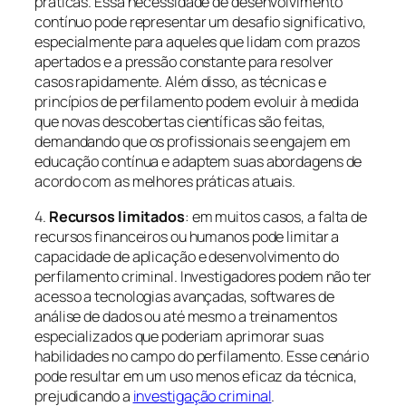
práticas. Essa necessidade de desenvolvimento
contínuo pode representar um desafio significativo,
especialmente para aqueles que lidam com prazos
apertados e a pressão constante para resolver
casos rapidamente. Além disso, as técnicas e
princípios de perfilamento podem evoluir à medida
que novas descobertas científicas são feitas,
demandando que os profissionais se engajem em
educação contínua e adaptem suas abordagens de
acordo com as melhores práticas atuais.
4.
Recursos limitados
: em muitos casos, a falta de
recursos financeiros ou humanos pode limitar a
capacidade de aplicação e desenvolvimento do
perfilamento criminal. Investigadores podem não ter
acesso a tecnologias avançadas, softwares de
análise de dados ou até mesmo a treinamentos
especializados que poderiam aprimorar suas
habilidades no campo do perfilamento. Esse cenário
pode resultar em um uso menos eficaz da técnica,
prejudicando a
investigação criminal
.