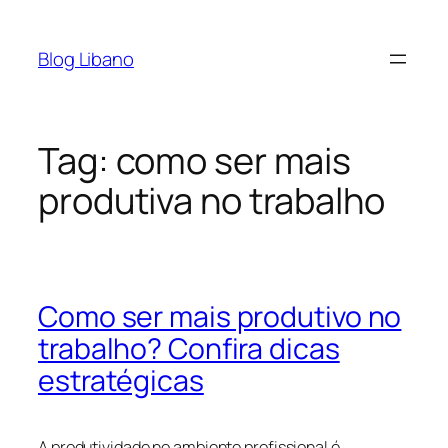
Pular
para
Blog Libano
o
conteúdo
Tag:
como ser mais
produtiva no trabalho
Como ser mais produtivo no
trabalho? Confira dicas
estratégicas
A produtividade no ambiente profissional é