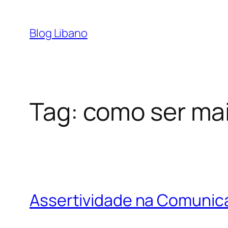
Pular
para
Blog Libano
o
conteúdo
Tag:
como ser mai
Assertividade na Comunica