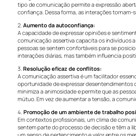
tipo de comunicação permite a expressão abert
confiança. Dessa forma, as interações tornam-se
2.
Aumento da autoconfiança:
A capacidade de expressar opiniões e sentimento
comunicação assertiva capacita os indivíduos 
pessoas se sentem confortáveis para se posici
interações diárias, mas também influencia posi
3.
Resolução eficaz de conflitos:
A comunicação assertiva é um facilitador essen
oportunidade de expressar desentendimentos 
minimiza a animosidade e permite que as pess
mútuo. Em vez de aumentar a tensão, a comunica
4.
Promoção de um ambiente de trabalho posi
Em contextos profissionais, um clima de comun
sentem parte do processo de decisão e têm a li
um senso de pertencimento e valor entre os m