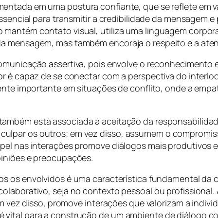
entada em uma postura confiante, que se reflete em v
 essencial para transmitir a credibilidade da mensagem
mantém contato visual, utiliza uma linguagem corporal
da mensagem, mas também encoraja o respeito e a atenç
comunicação assertiva, pois envolve o reconhecimento 
or é capaz de se conectar com a perspectiva do interlo
mente importante em situações de conflito, onde a empa
ambém está associada à aceitação da responsabilidade 
culpar os outros; em vez disso, assumem o compromis
pel nas interações promove diálogos mais produtivos e
piniões e preocupações.
s os envolvidos é uma característica fundamental da c
olaborativo, seja no contexto pessoal ou profissiona
 em vez disso, promove interações que valorizam a indiv
vital para a construção de um ambiente de diálogo co