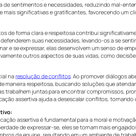
a de sentimentos e necessidades, reduzindo mal-enten
 mais significativas e gratificantes, favorecendo um cli
s de forma clara e respeitosa contribui significativam
a defenderem suas necessidades, levando-os a se senti
onar e se expressar, elas desenvolvem um senso de em
tivamente outros aspectos de suas vidas, como decisõe
cial na
resolução de conflitos
. Ao promover diálogos ab
de maneira respeitosa, buscando soluções que atenda
oas trabalhem juntas para encontrar compromissos, pr
ção assertiva ajuda a desescalar conflitos, tornando 
tivo:
icação assertiva é fundamental para a moral e motivaç
berdade de expressar-se, eles se tornam mais engajado
embros da equipe, resultando em um ambiente de traba