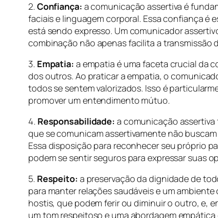
2.
Confiança:
a comunicação assertiva é fundam
faciais e linguagem corporal. Essa confiança é
está sendo expresso. Um comunicador assertivo 
combinação não apenas facilita a transmissão 
3.
Empatia:
a empatia é uma faceta crucial da 
dos outros. Ao praticar a empatia, o comunicad
todos se sentem valorizados. Isso é particular
promover um entendimento mútuo.
4.
Responsabilidade:
a comunicação assertiva t
que se comunicam assertivamente não buscam 
Essa disposição para reconhecer seu próprio pa
podem se sentir seguros para expressar suas o
5.
Respeito:
a preservação da dignidade de todo
para manter relações saudáveis e um ambiente c
hostis, que podem ferir ou diminuir o outro, e,
um tom respeitoso e uma abordagem empática é 