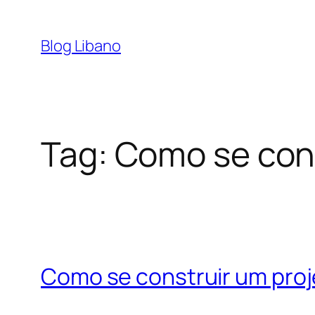
Pular
para
Blog Libano
o
conteúdo
Tag:
Como se cons
Como se construir um proj