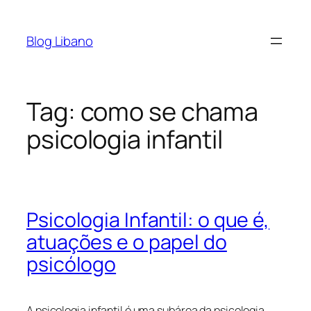
Pular
para
Blog Libano
o
conteúdo
Tag:
como se chama
psicologia infantil
Psicologia Infantil: o que é,
atuações e o papel do
psicólogo
A psicologia infantil é uma subárea da psicologia