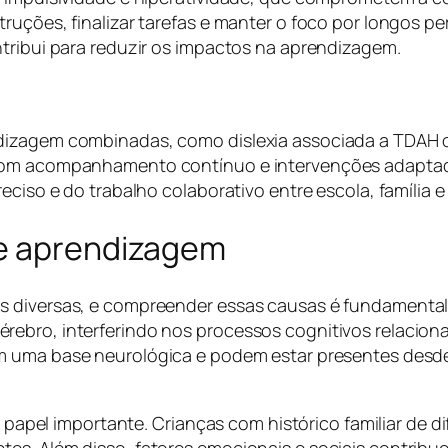
uções, finalizar tarefas e manter o foco por longos per
ntribui para reduzir os impactos na aprendizagem.
dizagem combinadas, como dislexia associada a TDAH ou
 com acompanhamento contínuo e intervenções adaptada
eciso e do trabalho colaborativo entre escola, família 
de aprendizagem
s diversas, e compreender essas causas é fundamental 
ebro, interferindo nos processos cognitivos relacionad
 uma base neurológica e podem estar presentes desde
el importante. Crianças com histórico familiar de di
s. Além disso, fatores emocionais e sociais contribuem