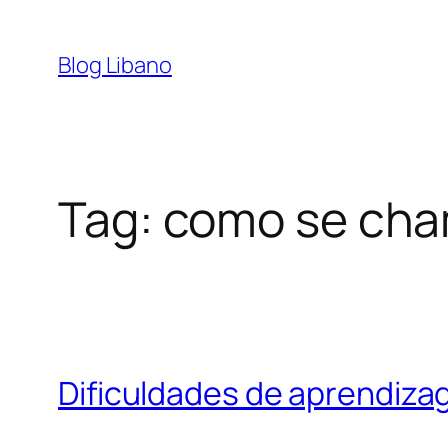
Pular
para
Blog Libano
o
conteúdo
Tag:
como se cha
Dificuldades de aprendiza