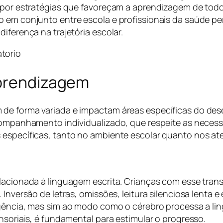
ropor estratégias que favoreçam a aprendizagem de todo
o em conjunto entre escola e profissionais da saúde p
iferença na trajetória escolar.
aprendizagem
 de forma variada e impactam áreas específicas do de
acompanhamento individualizado, que respeite as neces
 específicas, tanto no ambiente escolar quanto nos at
elacionada à linguagem escrita. Crianças com esse tra
Inversão de letras, omissões, leitura silenciosa lenta e
ligência, mas sim ao modo como o cérebro processa a 
nsoriais, é fundamental para estimular o progresso.