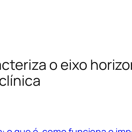
teriza o eixo horizo
clínica
: o que é, como funciona e imp