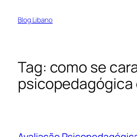
Pular
para
Blog Libano
o
conteúdo
Tag:
como se carac
psicopedagógica 
Avaliação Psicopedagógica