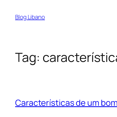
Pular
para
Blog Libano
o
conteúdo
Tag:
característi
Características de um bom