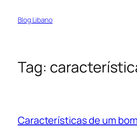
Pular
para
Blog Libano
o
conteúdo
Tag:
característi
Características de um bom